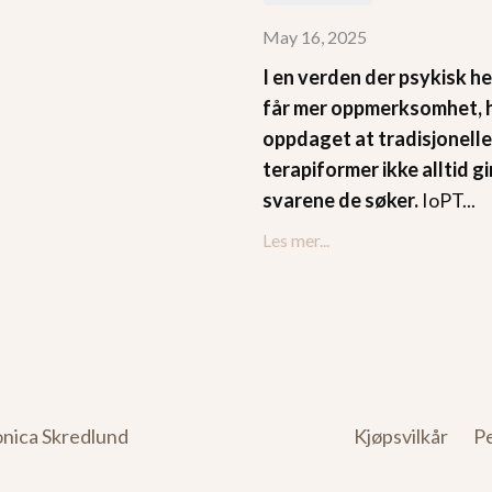
May 16, 2025
I en verden der psykisk he
får mer oppmerksomhet, 
oppdaget at tradisjonell
terapiformer ikke alltid gi
svarene de søker.
IoPT...
Les mer...
nica Skredlund
Kjøpsvilkår
P