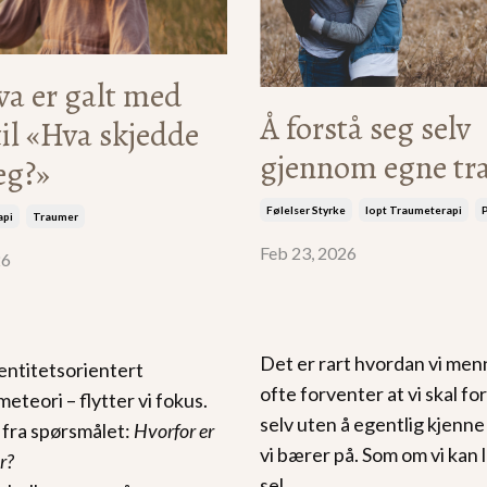
va er galt med
Å forstå seg selv
til «Hva skjedde
gjennom egne t
eg?»
Følelser Styrke
Iopt Traumeterapi
api
Traumer
Feb 23, 2026
26
Det er rart hvordan vi me
entitetsorientert
ofte forventer at vi skal fo
eteori – flytter vi fokus.
selv uten å egentlig kjenne
t fra spørsmålet:
Hvorfor er
vi bærer på. Som om vi kan 
r?
sel
...