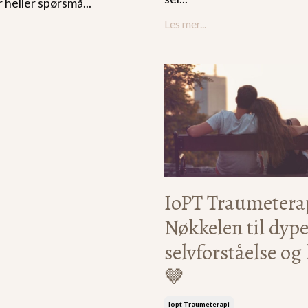
er heller spørsmå
...
Les mer...
IoPT Traumetera
Nøkkelen til dyp
selvforståelse og
🤎
Iopt Traumeterapi