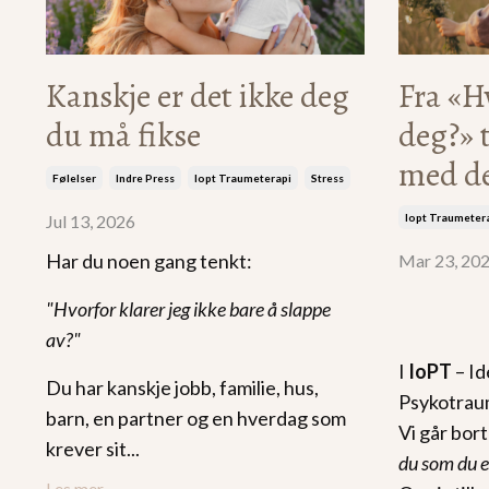
Kanskje er det ikke deg
Fra «H
du må fikse
deg?» 
med d
Følelser
Indre Press
Iopt Traumeterapi
Stress
Jul 13, 2026
Iopt Traumeter
Har du noen gang tenkt:
Mar 23, 20
"Hvorfor klarer jeg ikke bare å slappe
av?"
I
IoPT
– Id
Du har kanskje jobb, familie, hus,
Psykotraum
barn, en partner og en hverdag som
Vi går bor
krever sit
...
du som du e
Les mer...