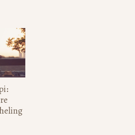
pi:
ere
 heling