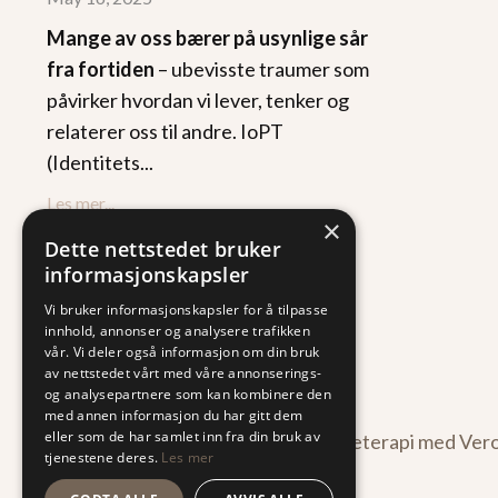
Mange av oss bærer på usynlige sår
fra fortiden
– ubevisste traumer som
påvirker hvordan vi lever, tenker og
relaterer oss til andre. IoPT
(Identitets...
Les mer...
×
Dette nettstedet bruker
informasjonskapsler
Vi bruker informasjonskapsler for å tilpasse
innhold, annonser og analysere trafikken
vår. Vi deler også informasjon om din bruk
av nettstedet vårt med våre annonserings-
og analysepartnere som kan kombinere den
med annen informasjon du har gitt dem
eller som de har samlet inn fra din bruk av
© 2026 IoPT Traumeterapi med Vero
tjenestene deres.
Les mer