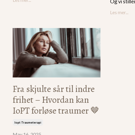
Og vi still
Les mer...
Fra skjulte sår til indre
frihet – Hvordan kan
IoPT forløse traumer 🤎
Iopt Traumeterapi
May 16, 2025