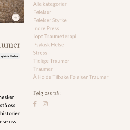
Alle kategorier
Følelser
Følelser Styrke
Indre Press
Iopt Traumeterapi
raumer
Psykisk Helse
Stress
Psykisk Helse
Tidlige Traumer
Traumer
Å Holde Tilbake Følelser Traumer
Følg oss på:
nnesker
rstå oss
 historien
lese oss