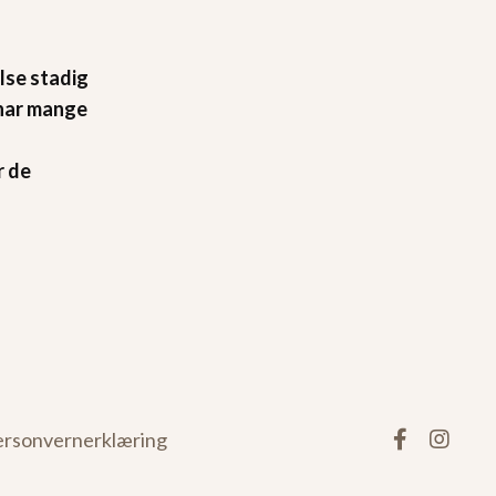
lse stadig
har mange
e
r de
ersonvernerklæring