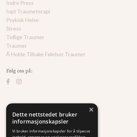
Indre Press
Iopt Traumeterapi
Psykisk Helse
Stress
Tidlige Traumer
Traumer
Å Holde Tilbake Følelser Traumer
Følg oss på:
×
Dette nettstedet bruker
informasjonskapsler
Vi bruker informasjonskapsler for å tilpasse
innhold, annonser og analysere trafikken