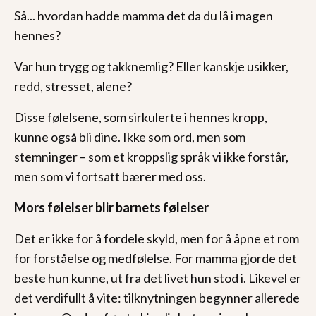
Så... hvordan hadde mamma det da du lå i magen
hennes?
Var hun trygg og takknemlig? Eller kanskje usikker,
redd, stresset, alene?
Disse følelsene, som sirkulerte i hennes kropp,
kunne også bli dine. Ikke som ord, men som
stemninger – som et kroppslig språk vi ikke forstår,
men som vi fortsatt bærer med oss.
Mors følelser blir barnets følelser
Det er ikke for å fordele skyld, men for å åpne et rom
for forståelse og medfølelse. For mamma gjorde det
beste hun kunne, ut fra det livet hun stod i. Likevel er
det verdifullt å vite: tilknytningen begynner allerede