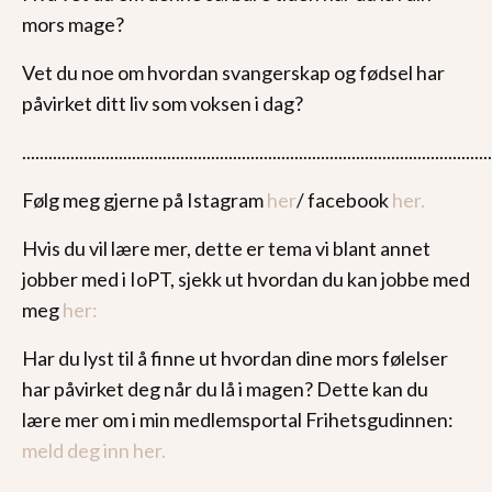
mors mage?
Vet du noe om hvordan svangerskap og fødsel har
påvirket ditt liv som voksen i dag?
...........................................................................................................
Følg meg gjerne på Istagram
her
/ facebook
her.
Hvis du vil lære mer, dette er tema vi blant annet
jobber med i IoPT, sjekk ut hvordan du kan jobbe med
meg
her:
Har du lyst til å finne ut hvordan dine mors følelser
har påvirket deg når du lå i magen? Dette kan du
lære mer om i min medlemsportal Frihetsgudinnen:
meld deg inn her.