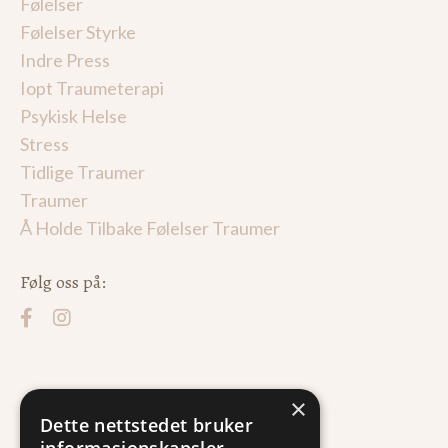
Følelser
Følelser Styrke
Indre Press
Iopt Traumeterapi
Psykisk Helse
Stress
Tidlige Traumer
Traumer
Å Holde Tilbake Følelser Traumer
Følg oss på:
×
Dette nettstedet bruker