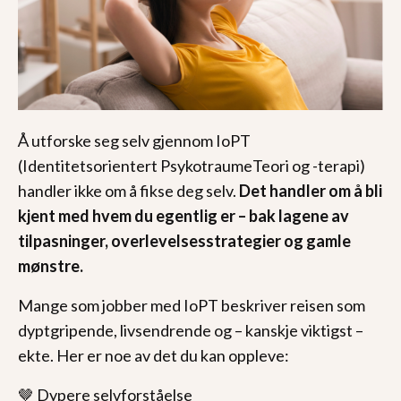
Å utforske seg selv gjennom IoPT
(Identitetsorientert PsykotraumeTeori og -terapi)
handler ikke om å fikse deg selv.
Det handler om å bli
kjent med hvem du egentlig er – bak lagene av
tilpasninger, overlevelsesstrategier og gamle
mønstre.
Mange som jobber med IoPT beskriver reisen som
dyptgripende, livsendrende og – kanskje viktigst –
ekte. Her er noe av det du kan oppleve:
🤎 Dypere selvforståelse