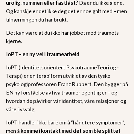
urolig, nummen eller fastlåst?
Da er du ikke alene.
Og kanskje er det ikke deg det er noe galt med – men
tilnærmingen du har brukt.
Det kan være at du ikke har jobbet med traumets
kjerne.
IoPT – en ny vei i traumearbeid
IoPT (Identitetsorientert PsykotraumeTeori og -
Terapi) er en terapiform utviklet av den tyske
psykologiprofessoren Franz Ruppert. Den bygger på
EN ny forståelse av hva traumer egentlig er – og
hvordan de påvirker vår identitet, våre relasjoner og
våre livsvalg.
IoPT handler ikke bare om å “håndtere symptomer”,
men å
komme i kontakt med det som ble splittet